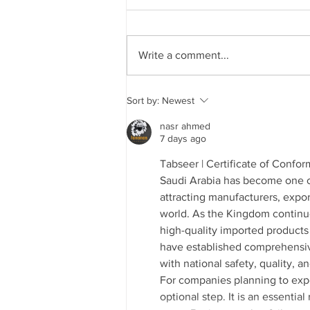
Write a comment...
City Council Meeting 7/16/2026
Sort by:
Newest
nasr ahmed
7 days ago
Tabseer | Certificate of Confor
Saudi Arabia has become one of
attracting manufacturers, export
world. As the Kingdom continu
high-quality imported products 
have established comprehensive
with national safety, quality, 
For companies planning to expo
optional step. It is an essenti