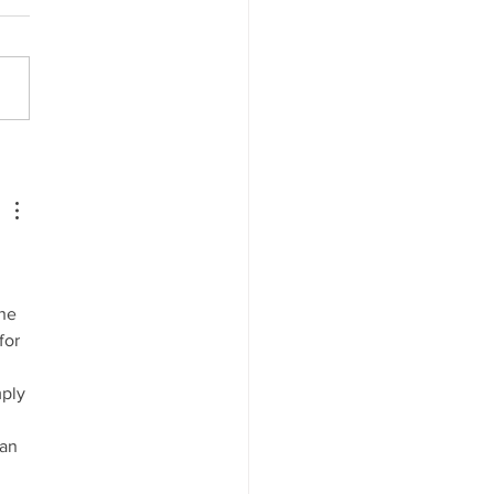
ouncil Meeting 6/18/2026
he 
for 
ply 
an 