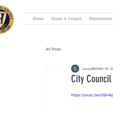
Home
Mayor & Council
Departments
All Posts
casey882
Mar 19, 
City Counci
https://youtu.be/U5m