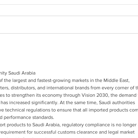
City C
City Council Meeting 6/22/2026
mity Saudi Arabia
 the largest and fastest-growing markets in the Middle East, 
ers, distributors, and international brands from every corner of t
es to strengthen its economy through Vision 2030, the demand 
has increased significantly. At the same time, Saudi authorities 
 technical regulations to ensure that all imported products com
and performance standards.
rt products to Saudi Arabia, regulatory compliance is no longer 
al requirement for successful customs clearance and legal market 